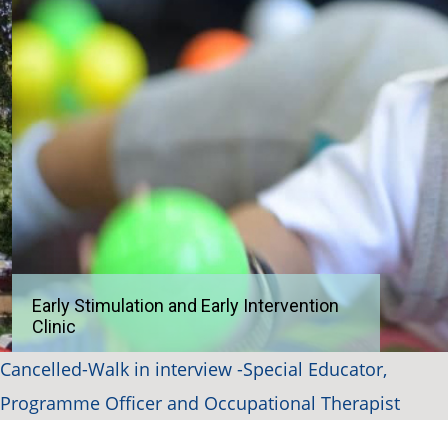
t
n
b
r
t
e
a
h
r
a
p
u
r
a
Early Stimulation and Early Intervention
m
Clinic
Cancelled-Walk in interview -Special Educator,
Programme Officer and Occupational Therapist