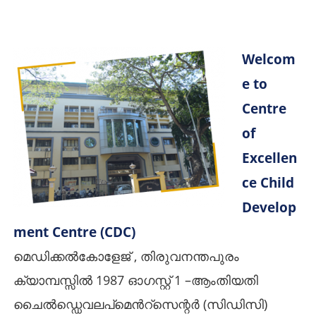
Welcom
e to
Centre
of
Excellen
ce Child
Develop
ment Centre (CDC)
മെഡിക്കൽകോളേജ് , തിരുവനന്തപുരം
ക്യാമ്പസ്സിൽ 1987 ഓഗസ്റ്റ് 1 –ആംതിയതി
ചൈൽഡ്ഡെവലപ്മെൻറ്സെന്റർ (സിഡിസി)