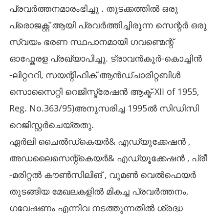
പ്രവർത്തനമാരംഭിച്ചു . തുടക്കത്തിൽ ഒരു
പ്രൊജക്റ്റ് ആയി പ്രവർത്തിച്ചിരുന്ന സെന്റർ ഒരു
സ്വയം ഭരണ സ്ഥപാനമായി ഗവണ്മെന്റ്
ഓഫ്കേരള പ്രഖ്യാപിച്ചു. ട്രാവൻകൂർ-കൊച്ചിൻ
-ലിറ്റററി, സയന്റിഫിക് ആൻഡ്ചാരിറ്റബിൾ
സൊസൈറ്റി റെജിസ്ട്രേഷൻ ആക്ട്-XII of 1955,
Reg. No.363/95)അനുസരിച്ച 1995ൽ സിഡിസി
റെജിസ്റ്റർചെയ്തതു.
ഏർലി ചൈൽഡ്കെയർ& എഡ്യൂക്കേഷൻ ,
അഡലൈസെന്റ്കെയർ& എഡ്യൂക്കേഷൻ , പ്രീ
-മരിറ്റൽ കൗൺസിലിങ് , വുമൺ വെൽഫെയർ
തുടങ്ങിയ മേഖലകളിൽ മികച്ച പ്രവർത്തനം,
ഗവേഷണം എന്നിവ നടത്തുന്നതിൽ ശ്രദ്ധ