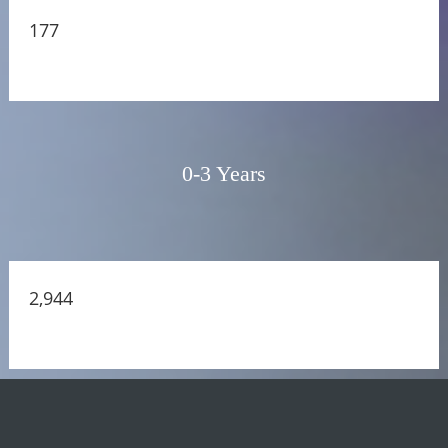
177
0-3 Years
2,944