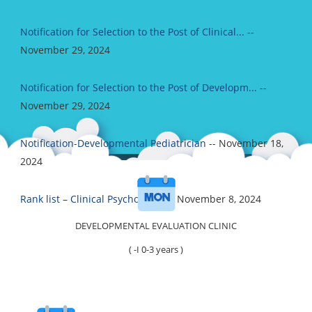
Notification for Selection to the Post of Clinical...
--
November 29, 2024
Notification for Selection to the Post of Developm...
--
November 29, 2024
Notification-Developmental Pediatrician
-- November 18,
2024
Rank list – Clinical Psychologist
-- November 8, 2024
DEVELOPMENTAL EVALUATION CLINIC
( -I 0-3 years )